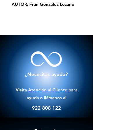
AUTOR: Fran González Lozano
¿Necesitas ayuda?
Visita
Atención al Cliente
para
ayuda o llámanos al
922 808 122