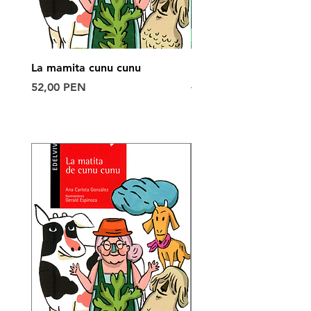
La mamita cunu cunu
POLO 6°
Agotado
Precio
52,00 PEN