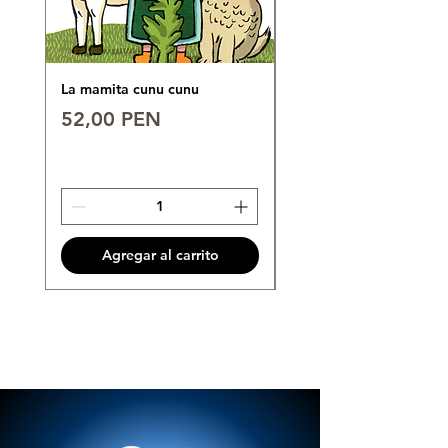
La mamita cunu cunu
POLO 6°
Precio
Precio
52,00 PEN
89,00 PEN
Agregar al carrito