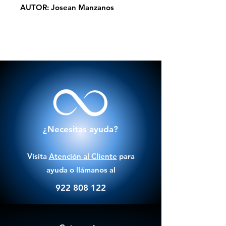
AUTOR: Josean Manzanos
¿Necesitas ayuda?
Visita
Atención al Cliente
para
ayuda o llámanos al
922 808 122