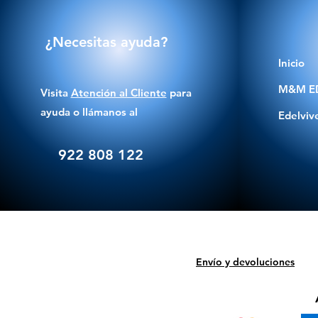
¿Necesitas ayuda?
Inicio
M&M E
Visita
Atención al Cliente
para
ayuda o llámanos al
Edelviv
922 808 122
Envío y devoluciones