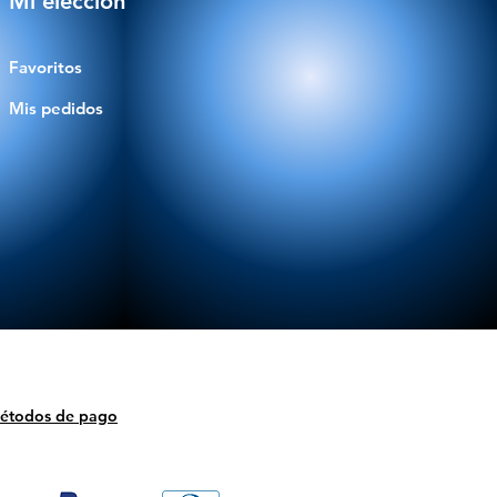
Mi elección
Favoritos
Mis pedidos
étodos de pago