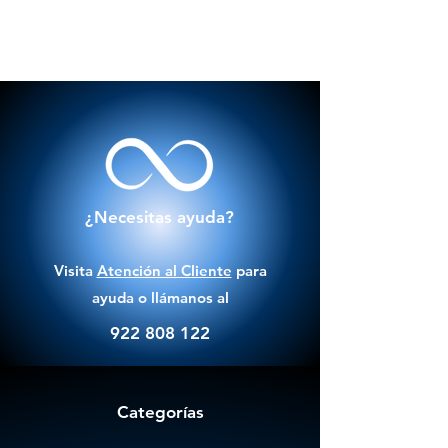
¿Necesitas ayuda?
Visita
Atención al Cliente
para
ayuda o llámanos al
922 808 122
Categorías