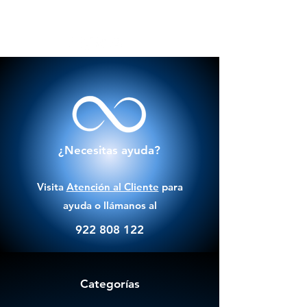
¿Necesitas ayuda?
Visita
Atención al Cliente
para
ayuda o llámanos al
922 808 122
Categorías