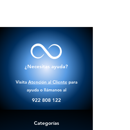
¿Necesitas ayuda?
Visita
Atención al Cliente
para
ayuda o llámanos al
922 808 122
Categorías