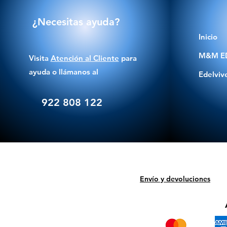
¿Necesitas ayuda?
Inicio
M&M E
Visita
Atención al Cliente
para
ayuda o llámanos al
Edelviv
922 808 122
Envío y devoluciones