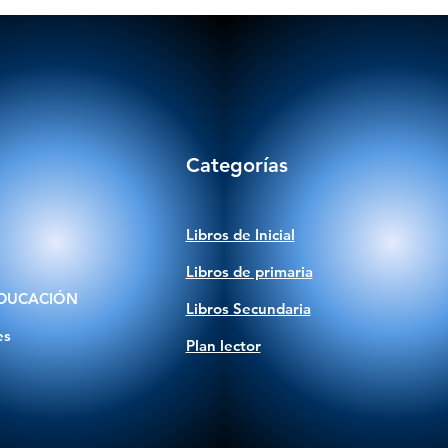
Categorías
Libros de Inicial
Libros de primaria
DUCACIÓN
Libros Secundaria
es
Plan lector