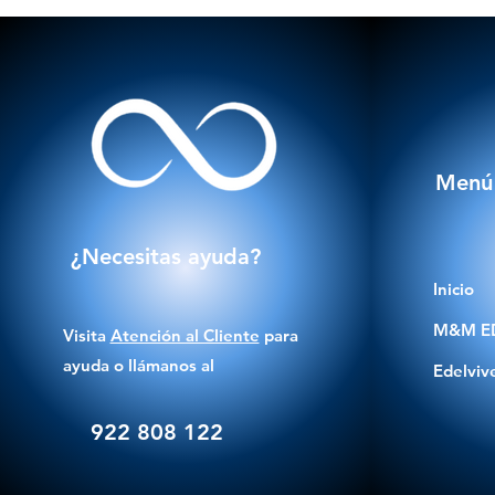
Menú
¿Necesitas ayuda?
Inicio
M&M E
Visita
Atención al Cliente
para
ayuda o llámanos al
Edelviv
922 808 122