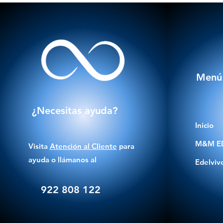
Menú
¿Necesitas ayuda?
Inicio
M&M E
Visita
Atención al Cliente
para
ayuda o llámanos al
Edelviv
922 808 122