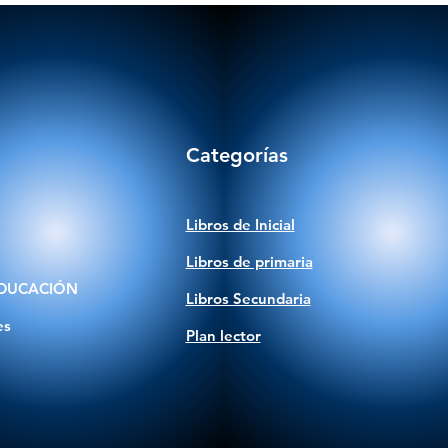
Categorías
Libros de Inicial
Libros de primaria
DUCACIÓN
Libros Secundaria
es
Plan lector