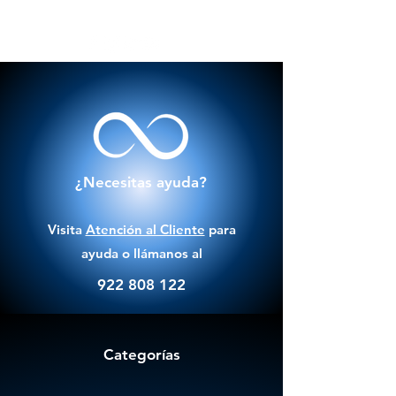
¿Necesitas ayuda?
Visita
Atención al Cliente
para
ayuda o llámanos al
922 808 122
Categorías