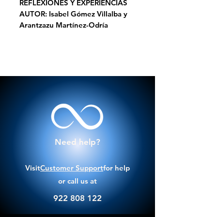
REFLEXIONES Y EXPERIENCIAS
AUTOR: Isabel Gómez Villalba y
Arantzazu Martínez-Odría
Need help?
Visit
Customer Support
for help
or call us at
922 808 122