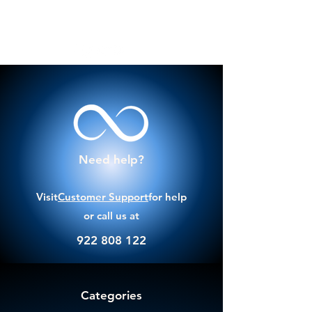
Need help?
Visit
Customer Support
for help
or call us at
922 808 122
Categories