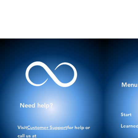
Menu
Need help?
Start
Learned
Visit
Customer Support
for help or
call us at