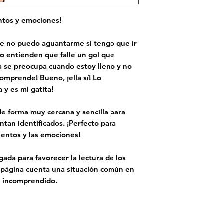
ntos y emociones!
e no puedo aguantarme si tengo que ir
o entienden que falle un gol que
la se preocupa cuando estoy lleno y no
mprende! Bueno, ¡ella sí! Lo
 y es mi gatita!
de forma muy cercana y sencilla para
tan identificados. ¡Perfecto para
ientos y las emociones!
igada
para favorecer la lectura de los
 página cuenta una situación común en
te incomprendido.