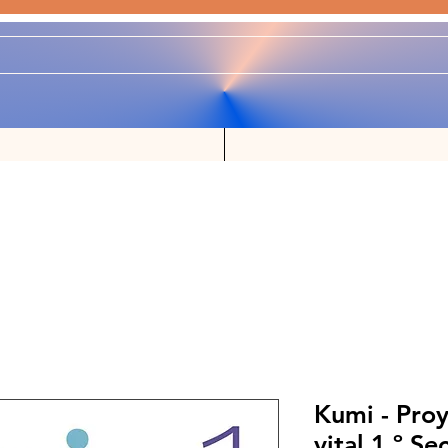
Kumi - Pro
vital 1.º Se