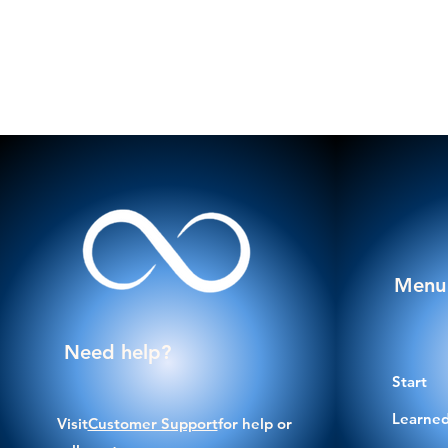
Menu
Need help?
Start
Learned
Visit
Customer Support
for help or