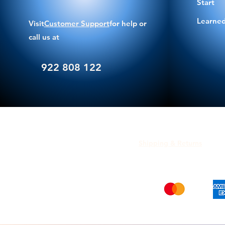
Start
Learned
Visit
Customer Support
for help or
call us at
922 808 122
Shipping & Returns