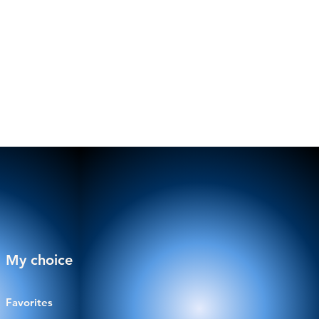
My choice
Favorites