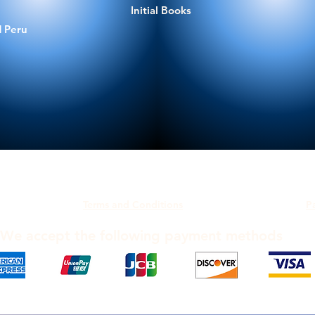
Initial Books
 Peru
Terms and Conditions
P
We accept the following payment methods