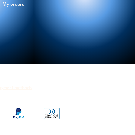
My orders
ayment methods