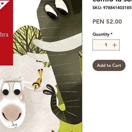
SKU: 978841403185
Pri
PEN 52.00
Quantity
*
Add to Cart