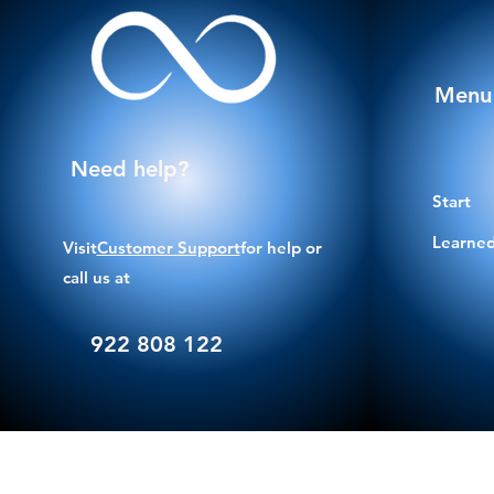
Menu
Need help?
Start
Learned
Visit
Customer Support
for help or
call us at
922 808 122