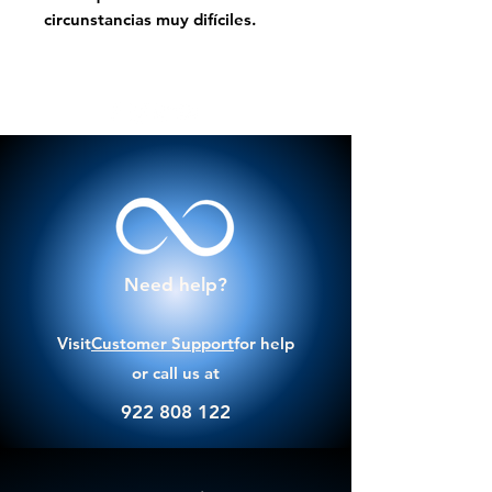
circunstancias muy difíciles.
Need help?
Visit
Customer Support
for help
or call us at
922 808 122