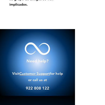
implicados.
Need help?
Visit
Customer Support
for help
or call us at
922 808 122