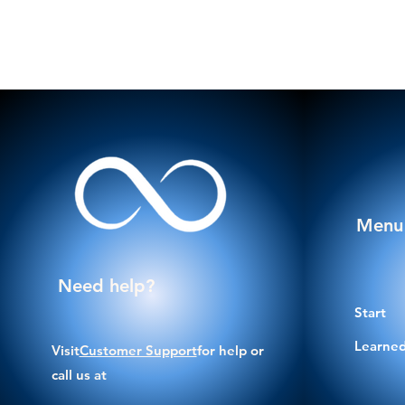
Menu
Need help?
Start
Learned
Visit
Customer Support
for help or
call us at