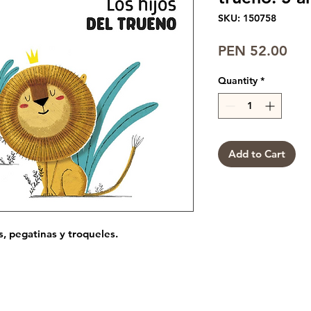
SKU: 150758
Pri
PEN 52.00
Quantity
*
Add to Cart
, pegatinas y troqueles.