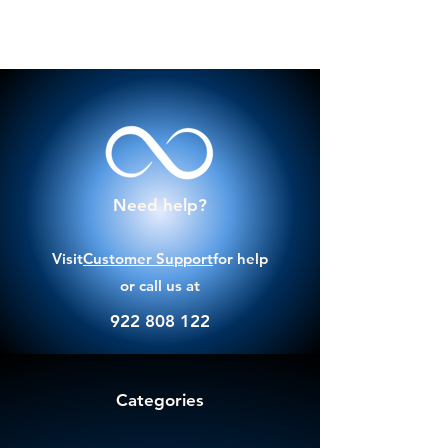
Need help?
Visit
Customer Support
for help
or call us at
922 808 122
Categories