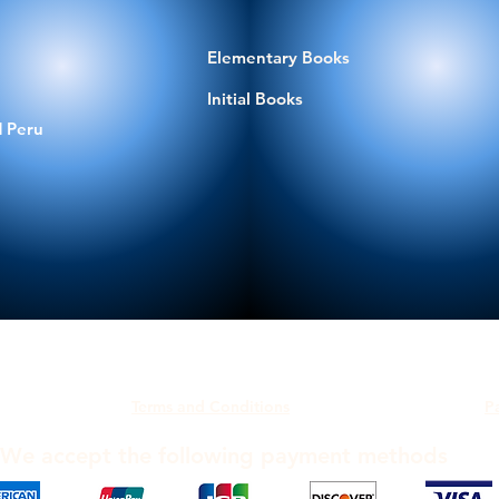
Elementary Books
Initial Books
 Peru
Terms and Conditions
P
We accept the following payment methods