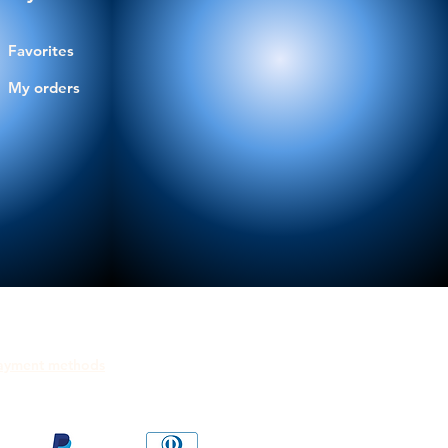
Favorites
My orders
ayment methods