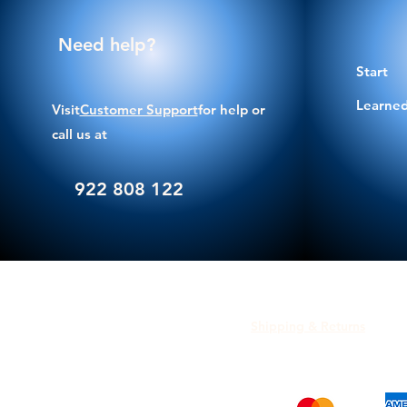
Need help?
Start
Learned
Visit
Customer Support
for help or
call us at
922 808 122
Shipping & Returns