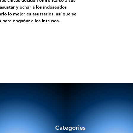
tres chicos deciden enfrentarse a sus
asustar y echar a los indeseados
rlo lo mejor es asustarlos, así que se
 para engañar a los intrusos.
Categories