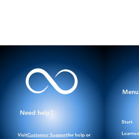
Menu
Need help?
Start
Learned
Visit
Customer Support
for help or