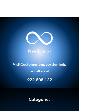
Need help?
Visit
Customer Support
for help
or call us at
922 808 122
Categories