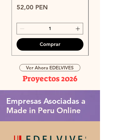
Precio
Precio
52,00 PEN
89,00 PEN
Comprar
Ver Ahora EDELVIVES
Proyectos 2026
Empresas Asociadas
a
Made in Peru Online