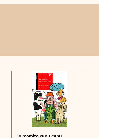
La mamita cunu cunu
POLO 6°