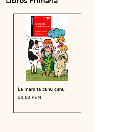
Libros Primaria
La mamita cunu cunu
PRUEBA DE PRODU
WIX
Precio
52,00 PEN
Precio
150,00 PEN